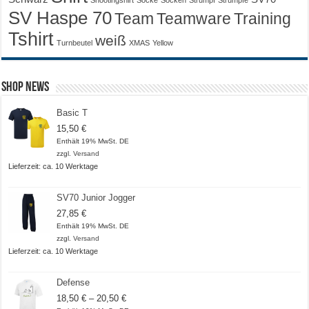
SV Haspe 70
Training
Team
Teamware
Tshirt
weiß
Turnbeutel
XMAS
Yellow
Shop News
Basic T
15,50
€
Enthält 19% MwSt. DE
zzgl.
Versand
Lieferzeit: ca. 10 Werktage
SV70 Junior Jogger
27,85
€
Enthält 19% MwSt. DE
zzgl.
Versand
Lieferzeit: ca. 10 Werktage
Defense
Preisspanne:
18,50
€
–
20,50
€