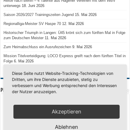
Reise nach Berlin – 4 Talente aus Hagener Vereinen mit dem WBV
unterwegs
18. Juni 2026
Saison 2026/2027 Trainingszeiten Jugend
15. Mai 2026
Regionalliga-Meister SV Haspe 70
12. Mai 2026
Historischer Triumph in Langen: Ü45 krönt sich zum fünften Mal in Folge
zum Deutschen Meister
11. Mai 2026
Zum Heimabschluss ein Ausrufezeichen
9. Mai 2026
Mission Titelverteidigung: LOCO Express greift nach dem fünften Titel in
Folge
6. Mai 2026
Finale, Teil 2: Alle ins Hasper Ufo
6. Mai 2026
Diese Seite nutzt Website-Tracking-Technologien von
Dritten, um ihre Dienste anzubieten, stetig zu
verbessern und Werbung entsprechend den Interessen
PREMIUMPARTNER
der Nutzer anzuzeigen.
Akzeptieren
Ablehnen