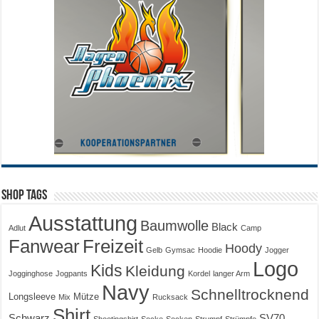
Shop Tags
Ausstattung
Baumwolle
Black
Adlut
Camp
Fanwear
Freizeit
Hoody
Gelb
Gymsac
Hoodie
Jogger
Logo
Kids
Kleidung
Jogginghose
Jogpants
Kordel
langer Arm
Navy
Schnelltrocknend
Longsleeve
Mütze
Mix
Rucksack
Shirt
Schwarz
SV70
Shootingshirt
Socke
Socken
Strumpf
Strümpfe