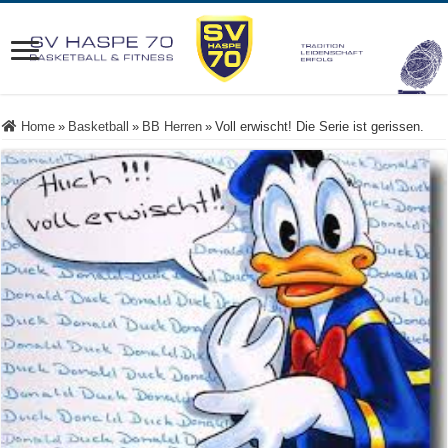
Home
»
Basketball
»
BB Herren
»
Voll erwischt! Die Serie ist gerissen.