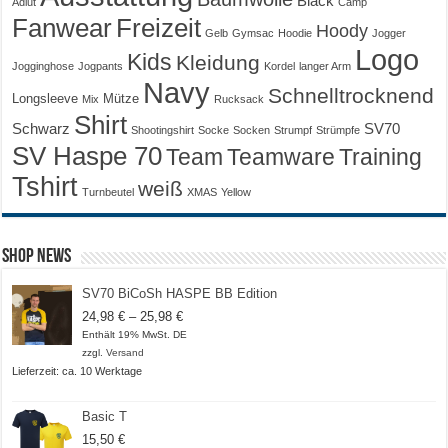
Black
Adlut
Camp
Fanwear
Freizeit
Hoody
Gelb
Gymsac
Hoodie
Jogger
Logo
Kids
Kleidung
Jogginghose
Jogpants
Kordel
langer Arm
Navy
Schnelltrocknend
Longsleeve
Mütze
Mix
Rucksack
Shirt
Schwarz
SV70
Shootingshirt
Socke
Socken
Strumpf
Strümpfe
SV Haspe 70
Training
Team
Teamware
Tshirt
weiß
Turnbeutel
XMAS
Yellow
Shop News
SV70 BiCoSh HASPE BB Edition
Preisspanne:
24,98
€
–
25,98
€
24,98 €
Enthält 19% MwSt. DE
bis
zzgl.
Versand
25,98 €
Lieferzeit: ca. 10 Werktage
Basic T
15,50
€