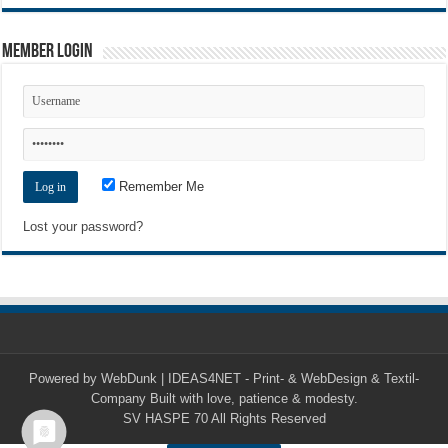
Member Login
Remember Me
Lost your password?
Powered by
WebDunk | IDEAS4NET - Print- & WebDesign & Textil-
Company
Built with love, patience & modesty.
SV HASPE 70
All Rights Reserved