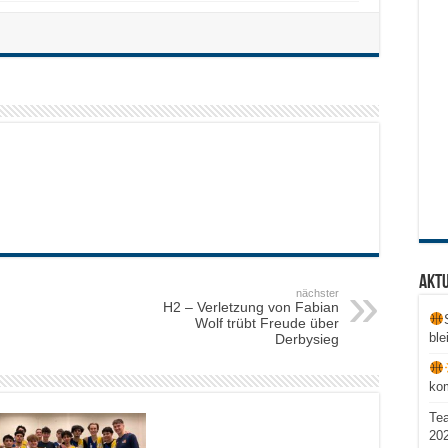
Aktu
nächster
H2 – Verletzung von Fabian
Wolf trübt Freude über
ble
Derbysieg
ko
Te
20