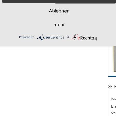
Ablehnen
mehr
Powered by
&
Shop
Adl
Bl
Gy