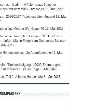
se nach Berlin – 4 Talente aus Hagener
reinen mit dem WBV unterwegs
18. Juni 2026
son 2026/2027 Trainingszeiten Jugend
15. Mai
26
ionalliga-Meister SV Haspe 70
12. Mai 2026
torischer Triumph in Langen: Ü45 krönt sich
 fünften Mal in Folge zum Deutschen Meister
 Mai 2026
m Heimabschluss ein Ausrufezeichen
9. Mai
26
sion Titelverteidigung: LOCO Express greift
h dem fünften Titel in Folge
6. Mai 2026
ale, Teil 2: Alle ins Hasper Ufo
6. Mai 2026
MIUMPARTNER