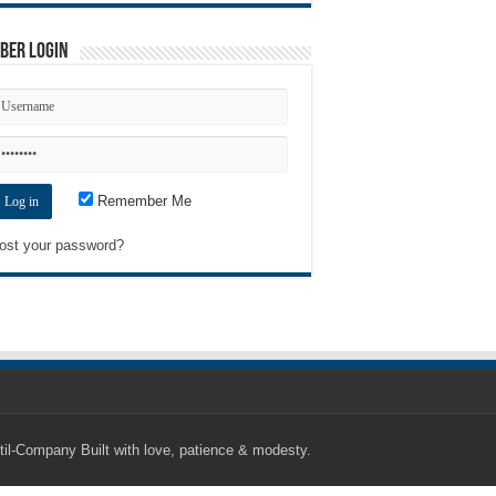
ber Login
Remember Me
ost your password?
til-Company
Built with love, patience & modesty.