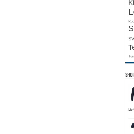
K
L
Ruc
S
SV
T
Tur
Sho
Lie