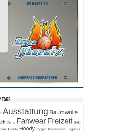
 Tags
Ausstattung
Baumwolle
ut
Fanwear
Freizeit
ack
Camp
Gelb
Hoody
msac
Hoodie
Jogger
Jogginghose
Jogpants