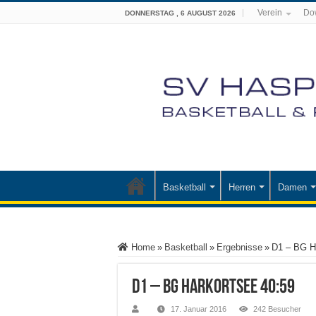
Verein
Do
DONNERSTAG , 6 AUGUST 2026
Basketball
Herren
Damen
Home
»
Basketball
»
Ergebnisse
»
D1 – BG H
D1 – BG Harkortsee 40:59
17. Januar 2016
242 Besucher