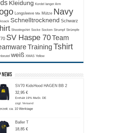
ids
Kleidung
Kordel
langer Arm
ogo
Navy
Longsleeve
Mütze
Mix
Schnelltrocknend
Schwarz
ksack
hirt
Shootingshirt
Socke
Socken
Strumpf
Strümpfe
SV Haspe 70
Team
70
Tshirt
Training
eamware
weiß
nbeutel
XMAS
Yellow
p News
SV70 KidsHood HAGEN BB 2
32,95
€
Enthält 19% MwSt. DE
zzgl.
Versand
ferzeit: ca. 10 Werktage
Baller T
18,85
€