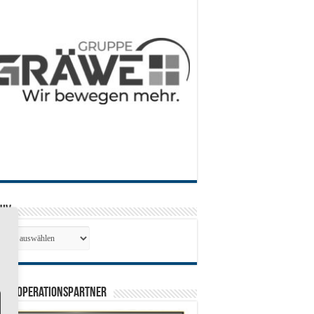
hiv
hiv
0 Kooperationspartner