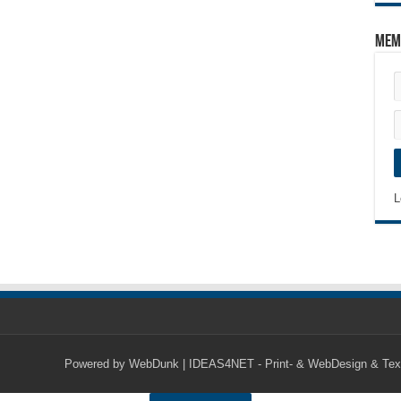
Mem
L
Powered by
WebDunk | IDEAS4NET - Print- & WebDesign & Tex