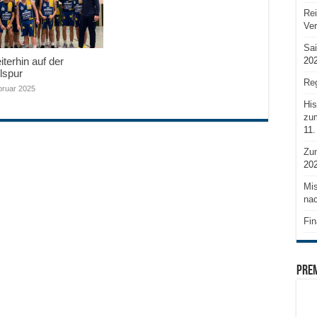
Rei
Ve
Sai
20
terhin auf der
lspur
Reg
bruar 2025
His
zum
11.
Zu
20
Mis
nac
Fin
PRE