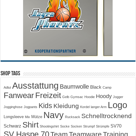
Shop Tags
Ausstattung
Baumwolle
Black
Adlut
Camp
Fanwear
Freizeit
Hoody
Gelb
Gymsac
Hoodie
Jogger
Logo
Kids
Kleidung
Jogginghose
Jogpants
Kordel
langer Arm
Navy
Schnelltrocknend
Longsleeve
Mütze
Mix
Rucksack
Shirt
Schwarz
SV70
Shootingshirt
Socke
Socken
Strumpf
Strümpfe
SV Haspe 70
Training
Team
Teamware