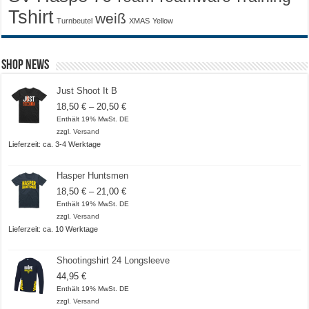
Tshirt
weiß
Turnbeutel
XMAS
Yellow
Shop News
Just Shoot It B
Preisspanne:
18,50
€
–
20,50
€
18,50 €
Enthält 19% MwSt. DE
bis
zzgl.
Versand
20,50 €
Lieferzeit: ca. 3-4 Werktage
Hasper Huntsmen
Preisspanne:
18,50
€
–
21,00
€
18,50 €
Enthält 19% MwSt. DE
bis
zzgl.
Versand
21,00 €
Lieferzeit: ca. 10 Werktage
Shootingshirt 24 Longsleeve
44,95
€
Enthält 19% MwSt. DE
zzgl.
Versand