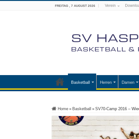
Verein
Downlo
FREITAG , 7 AUGUST 2026
Basketball
Herren
Damen
Home
»
Basketball
»
SV70-Camp 2016 – Wiede