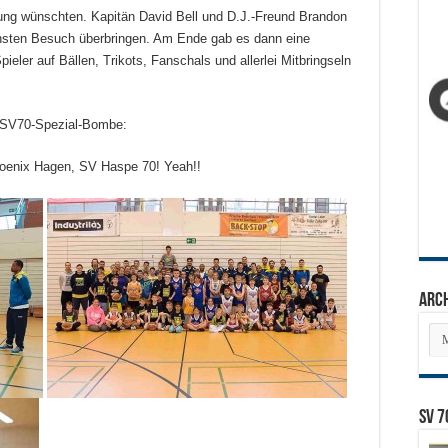
rung wünschten. Kapitän David Bell und D.J.-Freund Brandon
hsten Besuch überbringen. Am Ende gab es dann eine
eler auf Bällen, Trikots, Fanschals und allerlei Mitbringseln
e SV70-Spezial-Bombe:
Phoenix Hagen, SV Haspe 70! Yeah!!
Arc
Arc
SV 7