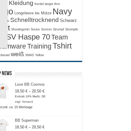
ids
Kleidung
Kordel
langer Arm
ogo
Navy
Longsleeve
Mütze
Mix
Schnelltrocknend
Schwarz
ksack
hirt
Shootingshirt
Socke
Socken
Strumpf
Strümpfe
SV Haspe 70
Team
70
Tshirt
Training
eamware
weiß
nbeutel
XMAS
Yellow
p News
Love BB Cosmos
Preisspanne:
18,50
€
–
20,50
€
18,50 €
Enthält 19% MwSt. DE
bis
zzgl.
Versand
20,50 €
ferzeit: ca. 10 Werktage
BB Superman
Preisspanne:
18,50
€
–
20,50
€