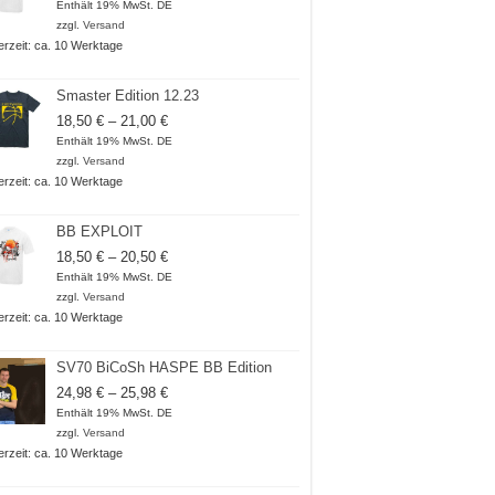
18,50 €
Enthält 19% MwSt. DE
bis
zzgl.
Versand
20,50 €
ferzeit: ca. 10 Werktage
Smaster Edition 12.23
Preisspanne:
18,50
€
–
21,00
€
18,50 €
Enthält 19% MwSt. DE
bis
zzgl.
Versand
21,00 €
ferzeit: ca. 10 Werktage
BB EXPLOIT
Preisspanne:
18,50
€
–
20,50
€
18,50 €
Enthält 19% MwSt. DE
bis
zzgl.
Versand
20,50 €
ferzeit: ca. 10 Werktage
SV70 BiCoSh HASPE BB Edition
Preisspanne:
24,98
€
–
25,98
€
24,98 €
Enthält 19% MwSt. DE
bis
zzgl.
Versand
25,98 €
ferzeit: ca. 10 Werktage