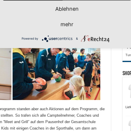
K
Ablehnen
L
Ruc
mehr
S
SV
Powered by
&
T
Tur
Sho
Lie
sprogramm standen aber auch Aktionen auf dem Programm, die
 stellten. So trafen sich alle Campteilnehmer, Coaches und
en “Meet and Grill” auf dem Pausenhof der Gesamtschule
 Kids mit einigen Coaches in der Sporthalle, um dann am