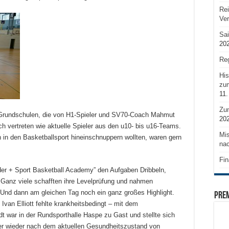
Rei
Ve
Sai
20
Reg
His
zum
11.
Zu
 Grundschulen, die von H1-Spieler und SV70-Coach Mahmut
20
h vertreten wie aktuelle Spieler aus den u10- bis u16-Teams.
Mis
n in den Basketballsport hineinschnuppern wollten, waren gern
nac
Fin
inder + Sport Basketball Academy” den Aufgaben Dribbeln,
 Ganz viele schafften ihre Levelprüfung und nahmen
. Und dann am gleichen Tag noch ein ganz großes Highlight.
PRE
van Elliott fehlte krankheitsbedingt – mit dem
t war in der Rundsporthalle Haspe zu Gast und stellte sich
er wieder nach dem aktuellen Gesundheitszustand von