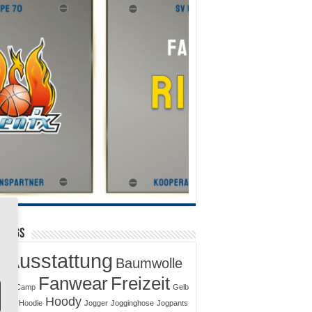
 Tags
Ausstattung
Baumwolle
ut
Fanwear
Freizeit
ack
Camp
Gelb
Hoody
msac
Hoodie
Jogger
Jogginghose
Jogpants