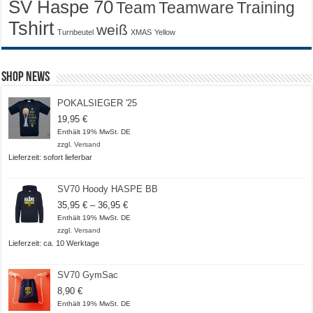
SV Haspe 70
Training
Team
Teamware
Tshirt
weiß
Turnbeutel
XMAS
Yellow
Shop News
POKALSIEGER '25
19,95
€
Enthält 19% MwSt. DE
zzgl.
Versand
Lieferzeit: sofort lieferbar
SV70 Hoody HASPE BB
Preisspanne:
35,95
€
–
36,95
€
35,95 €
Enthält 19% MwSt. DE
bis
zzgl.
Versand
36,95 €
Lieferzeit: ca. 10 Werktage
SV70 GymSac
8,90
€
Enthält 19% MwSt. DE