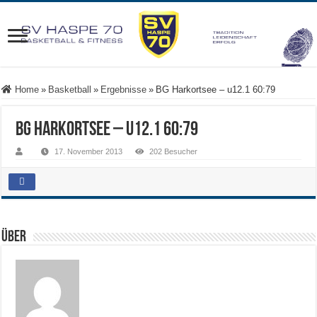
Home
»
Basketball
»
Ergebnisse
»
BG Harkortsee – u12.1 60:79
BG Harkortsee – u12.1 60:79
17. November 2013
202 Besucher
Über