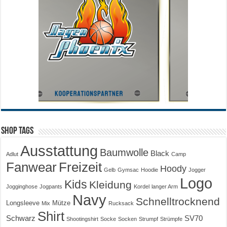
Shop Tags
Ausstattung
Baumwolle
Black
Adlut
Camp
Fanwear
Freizeit
Hoody
Gelb
Gymsac
Hoodie
Jogger
Logo
Kids
Kleidung
Jogginghose
Jogpants
Kordel
langer Arm
Navy
Schnelltrocknend
Longsleeve
Mütze
Mix
Rucksack
Shirt
Schwarz
SV70
Shootingshirt
Socke
Socken
Strumpf
Strümpfe