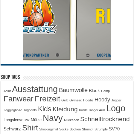
Shop Tags
Ausstattung
Baumwolle
Black
Adlut
Camp
Fanwear
Freizeit
Hoody
Gelb
Gymsac
Hoodie
Jogger
Logo
Kids
Kleidung
Jogginghose
Jogpants
Kordel
langer Arm
Navy
Schnelltrocknend
Longsleeve
Mütze
Mix
Rucksack
Shirt
Schwarz
SV70
Shootingshirt
Socke
Socken
Strumpf
Strümpfe