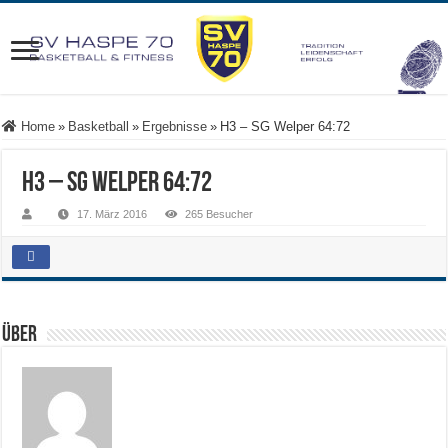
Home
»
Basketball
»
Ergebnisse
»
H3 – SG Welper 64:72
H3 – SG Welper 64:72
17. März 2016
265 Besucher
Über