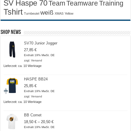
SV Haspe 70
Training
Team
Teamware
Tshirt
weiß
Turnbeutel
XMAS
Yellow
Shop News
SV70 Junior Jogger
27,85
€
Enthält 19% MwSt. DE
zzgl.
Versand
Lieferzeit: ca. 10 Werktage
HASPE BB24
25,85
€
Enthält 19% MwSt. DE
zzgl.
Versand
Lieferzeit: ca. 10 Werktage
BB Comet
Preisspanne:
18,50
€
–
20,50
€
18,50 €
Enthält 19% MwSt. DE